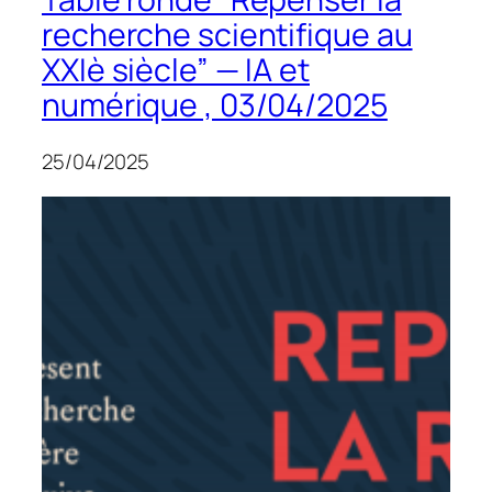
recherche scientifique au
XXIè siècle” — IA et
numérique , 03/04/2025
25/04/2025