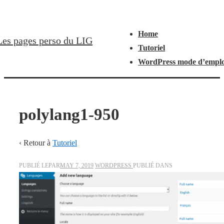
↓
Navigation
Menu
Passer
principale
Home
au
Les pages perso du LIG
Tutoriel
contenu
WordPress mode d’emplo
principal
polylang1-950
‹ Retour à
Tutoriel
PUBLIÉ LEPAR
MAY 7, 2019
WORDPRESS
PUBLIÉ DANS