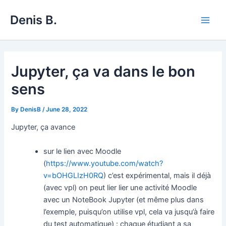
Skip
Denis B.
to
Main
content
Men
Jupyter, ça va dans le bon
sens
By
DenisB
/
June 28, 2022
Jupyter, ça avance
sur le lien avec Moodle
(
https://www.youtube.com/watch?
v=bOHGLIzH0RQ
) c’est expérimental, mais il déjà
(avec vpl) on peut lier lier une activité Moodle
avec un NoteBook Jupyter (et même plus dans
l’exemple, puisqu’on utilise vpl, cela va jusqu’à faire
du test automatique) : chaque étudiant a sa