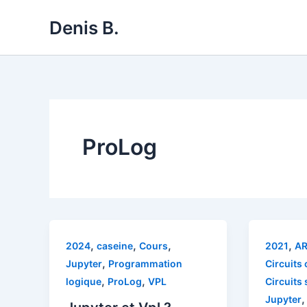
Skip
Denis B.
to
content
ProLog
,
,
,
,
2024
caseine
Cours
2021
A
,
Jupyter
Programmation
Circuits
,
,
logique
ProLog
VPL
Circuits
Jupyter