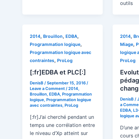
outils
,
,
,
,
2014
Brouillon
EDBA
2014
Br
,
,
Programmation logique
Miage
P
Programmation logique avec
logique 
,
contraintes
ProLog
ProLog
[:fr]EDBA et PLC[:]
Evolut
pédag
DenisB
/
September 15, 2016
/
chang
Leave a Comment
/
2014
,
Brouillon
,
EDBA
,
Programmation
DenisB
/
logique
,
Programmation logique
a Comme
avec contraintes
,
ProLog
EDBA
,
L3
logique a
[:fr]J’ai cherché pendant un
temps une corrélation entre
D’une an
le niveau d’Xp atteint sur
cours c