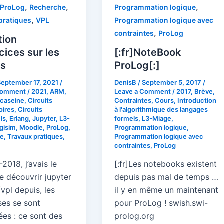
,
,
,
ProLog
Recherche
Programmation logique
,
pratiques
VPL
Programmation logique avec
,
contraintes
ProLog
tion
cices sur les
[:fr]NoteBook
ts
ProLog[:]
September 17, 2021
/
DenisB
/
September 5, 2017
/
Comment
/
2021
,
ARM
,
Leave a Comment
/
2017
,
Brève
,
caseine
,
Circuits
Contraintes
,
Cours
,
Introduction
oires
,
Circuits
à l'algorithmique des langages
ls
,
Erlang
,
Jupyter
,
L3-
formels
,
L3-Miage
,
gisim
,
Moodle
,
ProLog
,
Programmation logique
,
e
,
Travaux pratiques
,
Programmation logique avec
contraintes
,
ProLog
2018, j’avais le
[:fr]Les notebooks existent
de découvrir jupyter
depuis pas mal de temps …
vpl depuis, les
il y en même un maintenant
es se sont
pour ProLog ! swish.swi-
ées : ce sont des
prolog.org