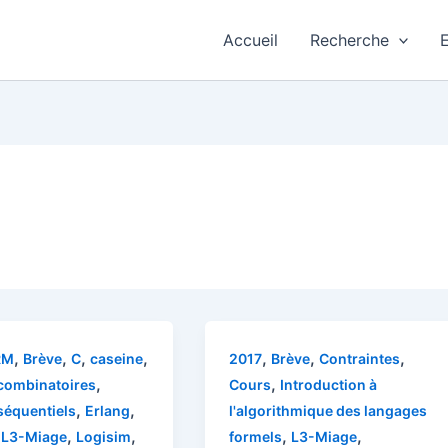
Accueil
Recherche
,
,
,
,
,
,
,
RM
Brève
C
caseine
2017
Brève
Contraintes
,
,
 combinatoires
Cours
Introduction à
,
,
 séquentiels
Erlang
l'algorithmique des langages
,
,
,
,
,
L3-Miage
Logisim
formels
L3-Miage