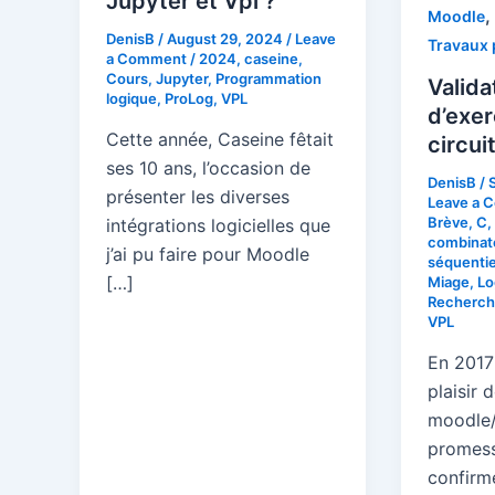
Jupyter et Vpl ?
,
Moodle
DenisB
/
August 29, 2024
/
Leave
Travaux 
a Comment
/
2024
,
caseine
,
Cours
,
Jupyter
,
Programmation
Valida
logique
,
ProLog
,
VPL
d’exer
Cette année, Caseine fêtait
circui
ses 10 ans, l’occasion de
DenisB
/
présenter les diverses
Leave a 
Brève
,
C
,
intégrations logicielles que
combinat
j’ai pu faire pour Moodle
séquentie
[…]
Miage
,
Lo
Recherch
VPL
En 2017-
plaisir 
moodle/
promess
confirm