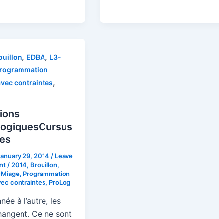
,
,
ouillon
EDBA
L3-
rogrammation
,
avec contraintes
ions
ogiques
Cursus
es
January 29, 2014
/
Leave
nt
/
2014
,
Brouillon
,
-Miage
,
Programmation
vec contraintes
,
ProLog
née à l’autre, les
hangent. Ce ne sont